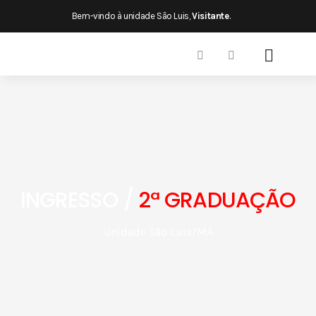
×
Bem-vindo à unidade São Luis,
Visitante
.
INGRESSO /
2ª GRADUAÇÃO
Unidade São Luis/MA