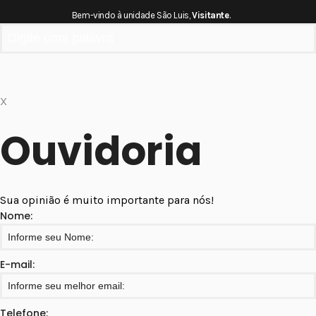
×
Bem-vindo à unidade São Luis,
Visitante
.
X
Ouvidoria
Sua opinião é muito importante para nós!
Nome:
E-mail:
Telefone: