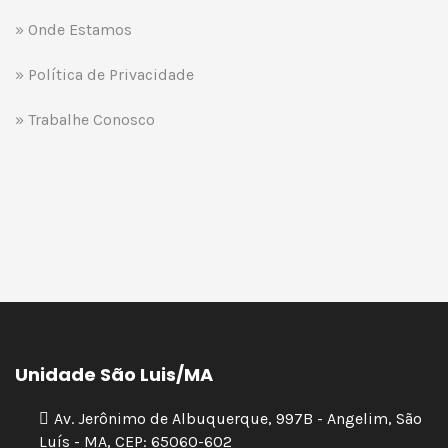
» Onde Estamos
» Política de Privacidade
» Trabalhe Conosco
Unidade São Luis/MA
Av. Jerônimo de Albuquerque, 997B - Angelim, São
Luís - MA, CEP: 65060-602