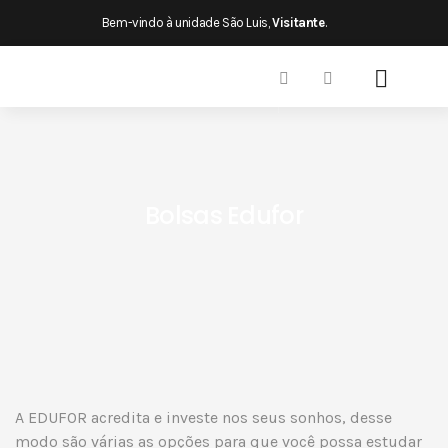
×
Bem-vindo à unidade São Luis,
Visitante
.
Bolsas Edufor
A EDUFOR acredita e investe nos seus sonhos, desse
modo são várias as opções para que você possa estudar