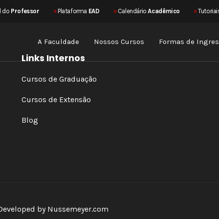
l do
Professor
»
Plataforma
EAD
»
Calendário
Acadêmico
»
Tutoriai
A Faculdade
Nossos Cursos
Formas de Ingre
Links Internos
Cursos de Graduação
Cursos de Extensão
Blog
 Developed by
Nussemeyer.com