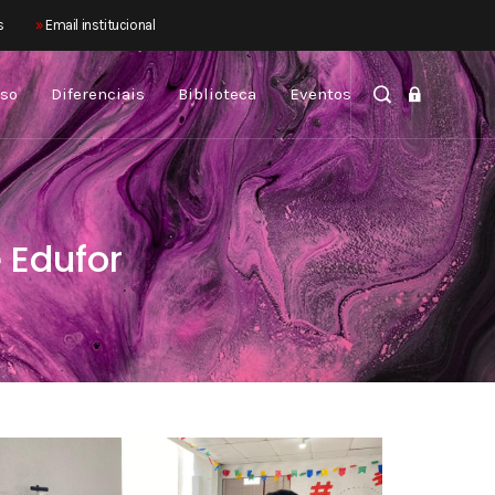
×
s
»
Email institucional
sso
Diferenciais
Biblioteca
Eventos
 Edufor