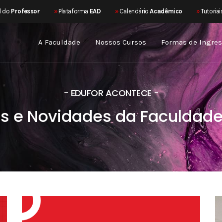
l do
Professor
»
Plataforma
EAD
»
Calendário
Acadêmico
»
Tutoriai
A Faculdade
Nossos Cursos
Formas de Ingre
- EDUFOR ACONTECE -
as e Novidades da Faculdade