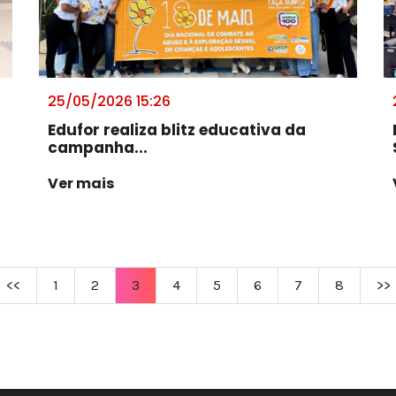
25/05/2026 15:26
Edufor realiza blitz educativa da
campanha...
Ver mais
<<
1
2
3
4
5
6
7
8
>>