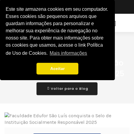
×
Bem-vindo à unidade São Luis,
Visitante
.
Este site armazena cookies em seu computador.
Esses cookies são pequenos arquivos que
guardam informações para personalizar e
melhorar sua experiência de navegação no
nosso site. Para obter mais informações sobre
- Blog -
os cookies que usamos, acesse o link Política
Faculdade Edufor São Luís
de Uso de Cookies.
Mais informações
conquista o Selo de Instituição
Aceitar
Socialmente Responsável 2025
Voltar para o Blog